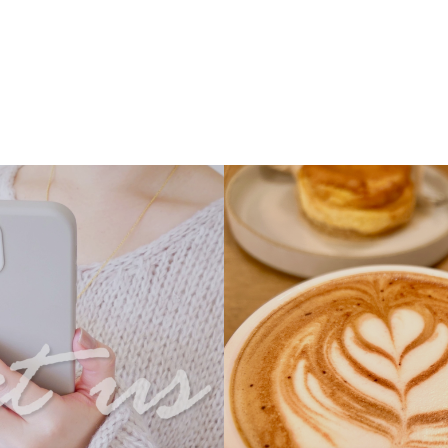
NE
移動通信端末
診断士とは
受
MCTC養成講
座について
ュ
協会および事
業者概要
サブタイトル