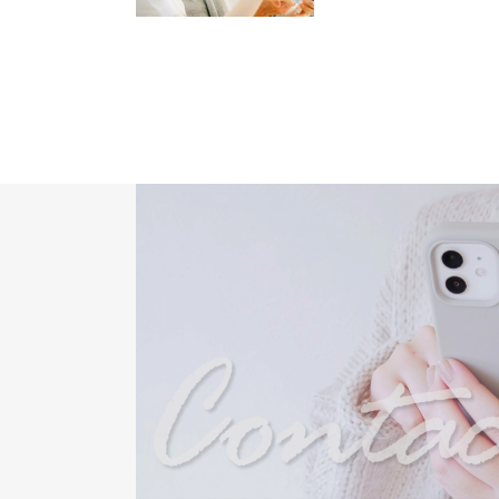
お知らせ～
WS～
診断士資格
講の流れ
受講者レビ
ー
サブタイトル