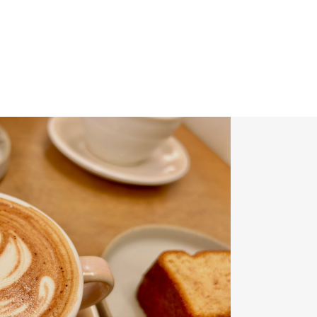
診断士の収支
モデル
養成講座【ガ
イド】