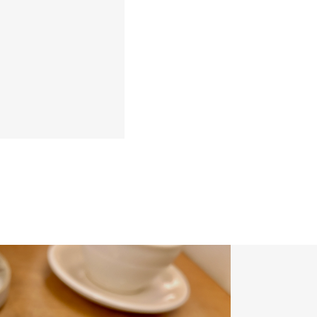
養成講座【ガ
イド】