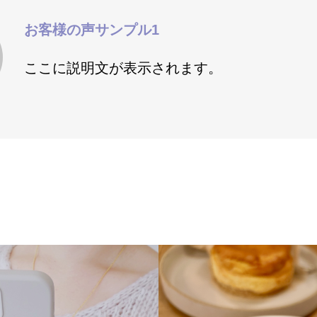
受
MCTC養成講
お客様の声サンプル1
座について
ここに説明文が表示されます。
ュ
協会および事
業者概要
サブタイトル